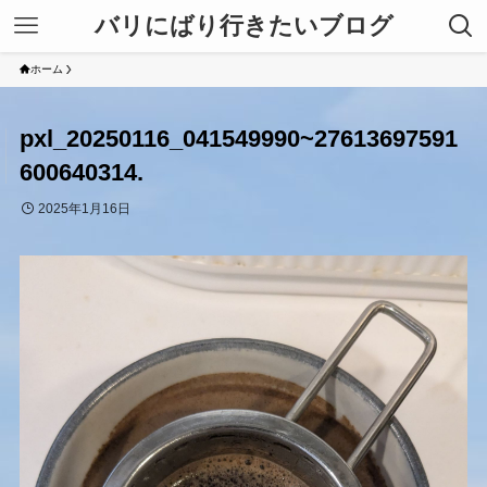
バリにばり行きたいブログ
ホーム
pxl_20250116_041549990~27613697591
600640314.
2025年1月16日