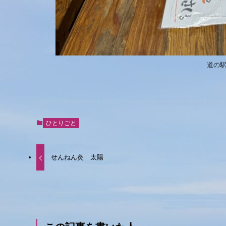
道の
ひとりごと
せんねん灸 太陽