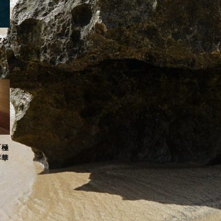
だと
「極
昇華