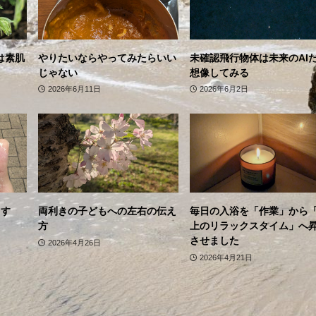
は素肌
やりたいならやってみたらいい
未確認飛行物体は未来のAI
じゃない
想像してみる
2026年6月11日
2026年6月2日
ます
両利きの子どもへの左右の伝え
毎日の入浴を「作業」から
方
上のリラックスタイム」へ
させました
2026年4月26日
2026年4月21日