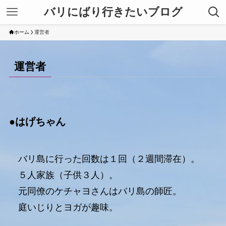
バリにばり行きたいブログ
ホーム
運営者
運営者
●はげちゃん
バリ島に行った回数は１回（２週間滞在）。
５人家族（子供３人）。
元同僚のケチャヨさんはバリ島の師匠。
庭いじりとヨガが趣味。