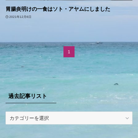
胃腸炎明けの一食はソト・アヤムにしました
2021年12月6日
1
過去記事リスト
過
去
記
事