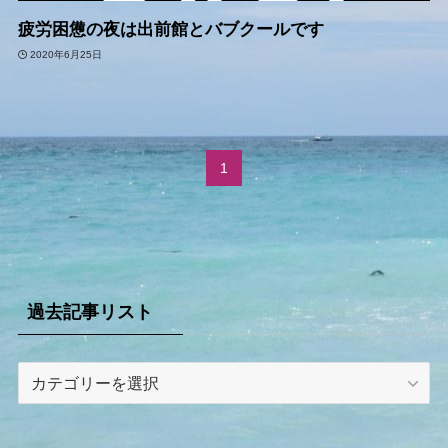
疲労困憊の夜は出前館とバブクールです
2020年6月25日
1
過去記事リスト
過
去
記
事