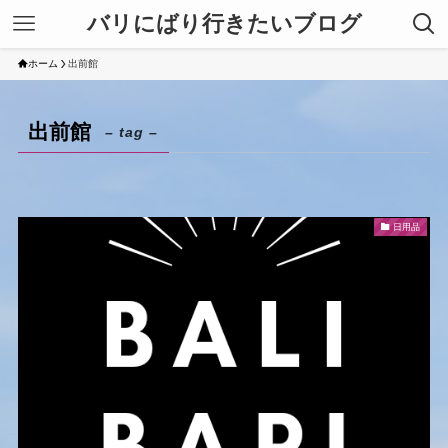
バリにばり行きたいブログ
ホーム
出前館
出前館
– tag –
日用品