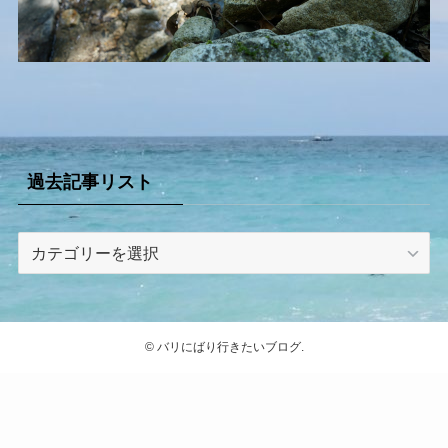
過去記事リスト
過
去
記
事
リ
©
バリにばり行きたいブログ.
ス
ト