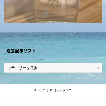
過去記事リスト
過
去
記
事
リ
©
バリにばり行きたいブログ.
ス
ト