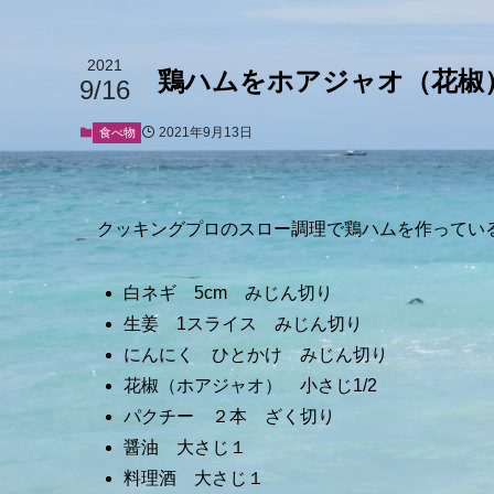
2021
鶏ハムをホアジャオ（花椒
9/16
2021年9月13日
食べ物
クッキングプロのスロー調理で鶏ハムを作ってい
白ネギ 5cm みじん切り
生姜 1スライス みじん切り
にんにく ひとかけ みじん切り
花椒（ホアジャオ） 小さじ1/2
パクチー ２本 ざく切り
醤油 大さじ１
料理酒 大さじ１