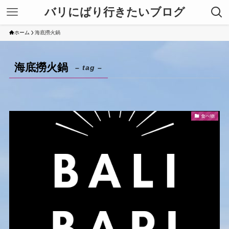
バリにばり行きたいブログ
ホーム
海底撈火鍋
海底撈火鍋
– tag –
食べ物