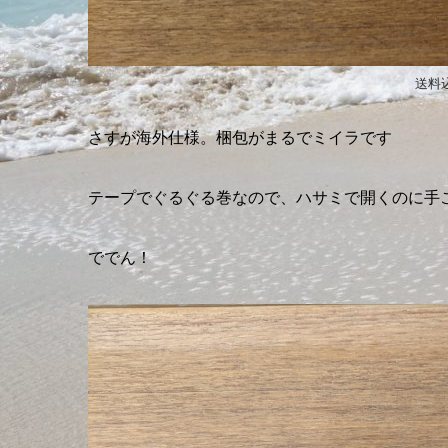
送料
さすが海外仕様。梱包がまるでミイラです
テープでぐるぐる巻なので、ハサミで開くのに手
ででん！