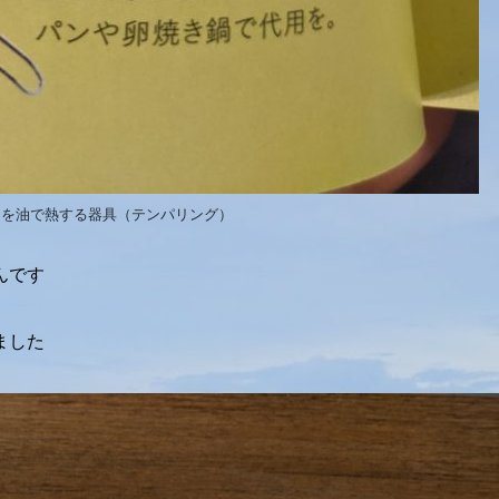
スを油で熱する器具（テンパリング）
んです
ました