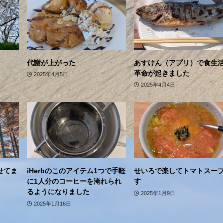
代謝が上がった
あすけん（アプリ）で食生
革命が起きました
2025年4月5日
2025年4月4日
せてま
iHerbのこのアイテム1つで手軽
せいろで楽してトマトスー
に1人分のコーヒーを淹れられ
す
るようになりました
2025年1月9日
2025年1月16日