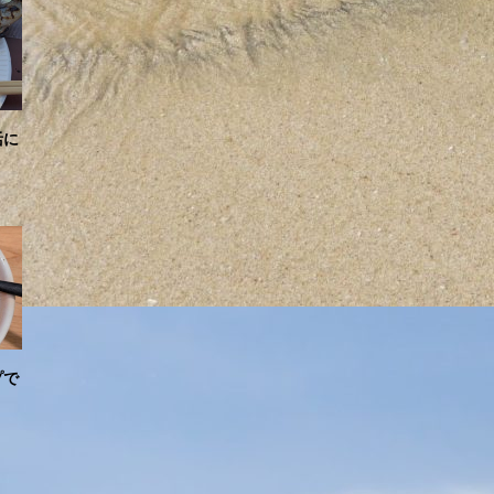
活に
プで