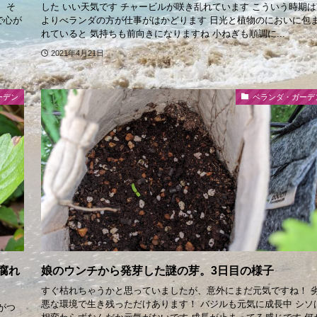
、そ
した いい天気です チャービルが咲き乱れています こういう時期は
で心が
よりべランダの方が仕事がはかどります 日光と植物のにおいに包
れていると 気持ちも前向きになりますね 小ねぎも順調に...
2021年4月21日
ーデン
ベランダ・ガーデ
腐れ
娘のウンチから発芽した謎の芽。3日目の様子
すぐ枯れちゃうかと思っていましたが、意外にまだ元気ですね！ 
悪な環境で生き残っただけあります！ バジルも元気に成長中 シソ
がつ