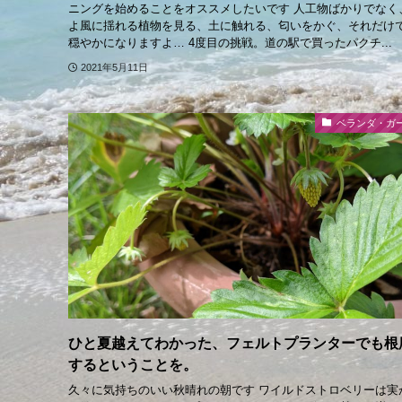
ニングを始めることをオススメしたいです 人工物ばかりでなく
よ風に揺れる植物を見る、土に触れる、匂いをかぐ、それだけ
穏やかになりますよ… 4度目の挑戦。道の駅で買ったパクチ...
2021年5月11日
ベランダ・ガ
ひと夏越えてわかった、フェルトプランターでも根
するということを。
久々に気持ちのいい秋晴れの朝です ワイルドストロベリーは実