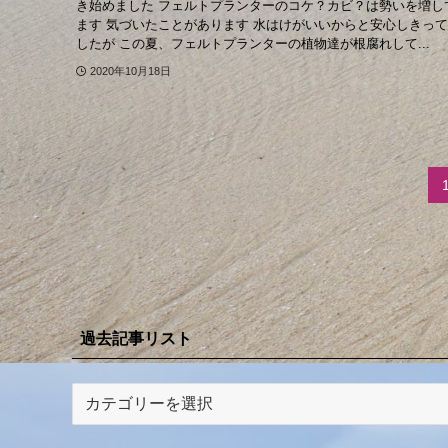
き始めました フェルトプランターのコケ？カビ？は勢いを増し
ます 気づいたことがあります 水はけがいいからと安心しきっ
したが この夏、フェルトプランターの植物達が根腐れして...
2020年10月18日
過去記事リスト
過
去
記