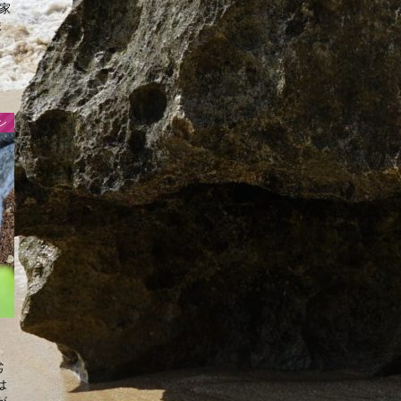
家
ま
ン
劣
は