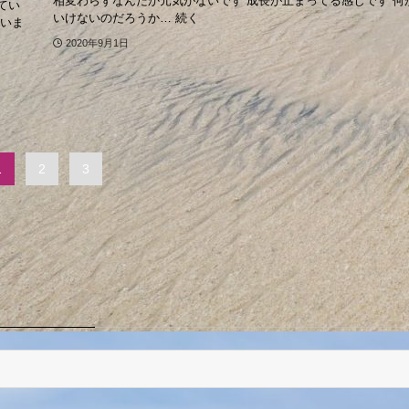
相変わらずなんだか元気がないです 成長が止まってる感じです 何
てい
いけないのだろうか… 続く
ていま
2020年9月1日
1
2
3