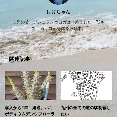
はげちゃん
３児の父、アシュタンガヨガはじめました。72キ
ロ⇒65キロへ身体を絞り中。
関連記事
購入から2年半経過。パキ
九州の全ての道の駅制覇し
ポディウムデンシフローラ
たい