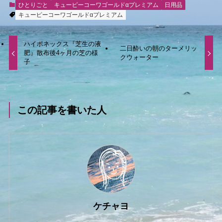
ひとりごと
キューピーコーワゴールドαプレミアム
日用品
キューピーコーワゴールドαプレミアム
ハイポネックス『芝生の液
二日酔いの朝のターメリッ
肥』散布後4ヶ月の芝の様
クウォーター
子
この記事を書いた人
ケチャヨ