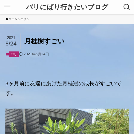
バリにばり行きたいブログ
ホーム
バリ
2021
月桂樹すごい
6/24
2021年6月24日
バリ
3ヶ月前に友達にあげた月桂冠の成長がすごいで
す。