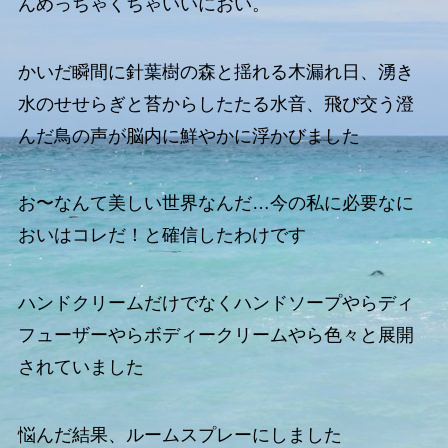
んめっちゃくちゃいいにおい。
かいだ瞬間に針葉樹の森と揺れる木漏れ日、湧き
水のせせらぎと苔からしたたる水音、飛び交う澄
んだ鳥の声が脳内に鮮やかに浮かびました
お〜なんて美しい世界なんだ…今の私に必要なに
おいはコレだ！と確信したわけです
ハンドクリームだけでなくハンドソープやらディ
フューザーやらボディークリームやら色々と展開
されていました
悩んだ結果、ルームスプレーにしました