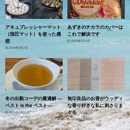
アキュプレッシャーマット
あずきのチカラのカバーは
（指圧マット）を使った感
これで解決です
想
2026年3月4日
2026年4月2日
冬の出勤コーデの最適解 ―
無印良品のお香がウッディ
ベスト is the ベスト―
な香り好きな私に刺さりま
くる
2026年2月21日
2026年1月30日