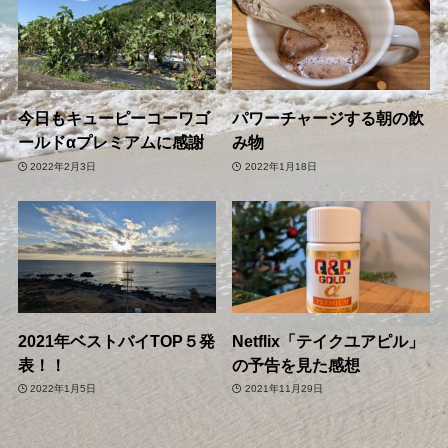
今日もキューピーコーワゴ
パワーチャージする朝の飲
ールドαプレミアムに感謝
み物
2022年2月3日
2022年1月18日
2021年ベストバイTOP５発
Netflix「テイクユアピル」
表！！
の予告を見た感想
2022年1月5日
2021年11月29日